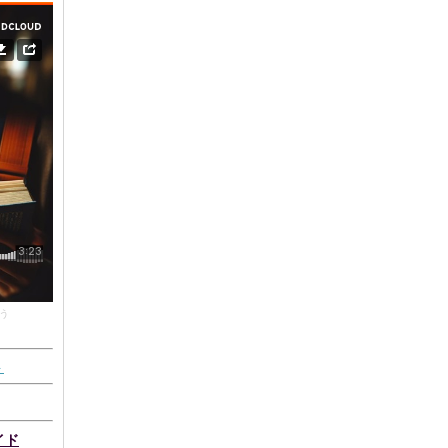
う
ト
イド