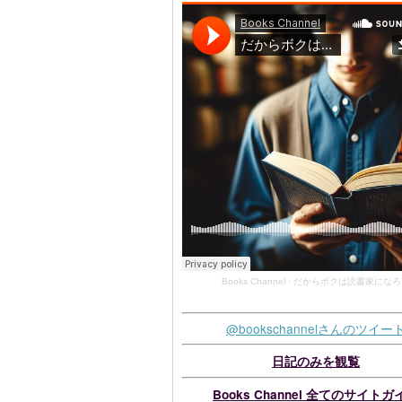
Books Channel
·
だからボクは読書家になろ
@bookschannelさんのツイー
日記のみを観覧
Books Channel 全てのサイトガ