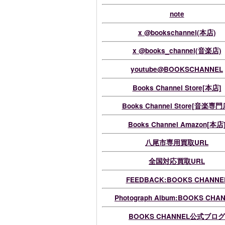
note
x @bookschannel(本店)
x @books_channel(音楽店)
youtube@BOOKSCHANNEL
Books Channel Store[本店]
Books Channel Store[音楽専門
Books Channel Amazon[本店
八尾市専用買取URL
全国対応買取URL
FEEDBACK:BOOKS CHANNE
Photograph Album:BOOKS CHA
BOOKS CHANNEL公式ブログ