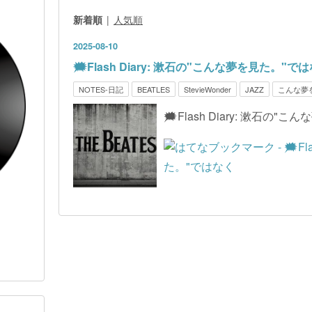
新着順
人気順
2025
-
08
-
10
🗯️Flash Diary: 漱石の"こんな夢を見た。"で
NOTES-日記
BEATLES
StevieWonder
JAZZ
こんな夢
🗯️Flash Diary: 漱石の